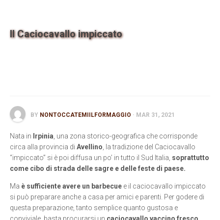
Contatti
Il Caciocavallo impiccato
BY
NONTOCCATEMIILFORMAGGIO
· MAR 31, 2021
Nata in
Irpinia
, una zona storico-geografica che corrisponde
circa alla provincia di
Avellino
, la tradizione del Caciocavallo
“impiccato” si è poi diffusa un po’ in tutto il Sud Italia,
soprattutto
come cibo di strada delle sagre e delle feste di paese.
Ma
è sufficiente avere un barbecue
e il caciocavallo impiccato
si può preparare anche a casa per amici e parenti. Per godere di
questa preparazione, tanto semplice quanto gustosa e
conviviale, basta procurarsi un
caciocavallo vaccino fresco,