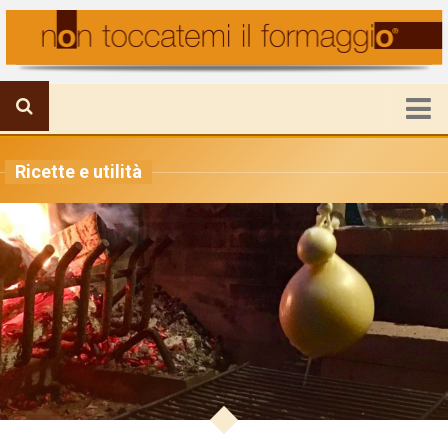
HOME
Ricette e utilità
FORMAGGIO IN PRIMO PIANO
IL MONDO DELLA PRODUZIONE
VIAGGI E FORMAGGI
RICETTE E UTILITA’
ATTUALITA’
CHI SIAMO
Mission
Staff