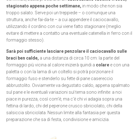
stagionato appena poche settimane,
in modo che non sia
troppo salato. Serve poi un treppiede – o comunque una
struttura, anche fai-da-te – a cui appendere il caciocavallo,
utilizzando il cordino con cui viene fatto stagionare (meglio
evitare di mettere a contatto una eventuale catenella in ferro con il
formaggio stesso).
Sarà poi sufficiente lasciare penzolare il caciocavallo sulle
braci ben calde,
a una distanza di circa 10 cm: la parte del
formaggio più vicina al calore inizierà quindi a
colare
e con una
paletta o con la lama di un coltello si potrà porzionare il
formaggio fuso e stenderlo su fette di pane casereccio
abbrustolito. Ovviamente va degustato caldo, appena spalmato
sul pane e le eventuali variazioni sul tema sono infinite: a noi
piace in purezza, così com’è, ma c’è chi vi adagia sopra una
fettina di lardo, chi del peperone crusco sbriciolato, chi della
salsiccia sbriciolata. Nessun limite alla fantasia per questa
preparazione che sa di festa, condivisione e amicizia.