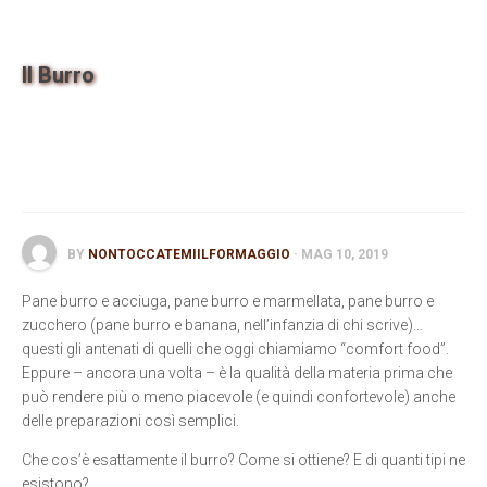
Contatti
Il Burro
BY
NONTOCCATEMIILFORMAGGIO
· MAG 10, 2019
Pane burro e acciuga, pane burro e marmellata, pane burro e
zucchero (pane burro e banana, nell’infanzia di chi scrive)…
questi gli antenati di quelli che oggi chiamiamo “comfort food”.
Eppure – ancora una volta – è la qualità della materia prima che
può rendere più o meno piacevole (e quindi confortevole) anche
delle preparazioni così semplici.
Che cos’è esattamente il burro? Come si ottiene? E di quanti tipi ne
esistono?