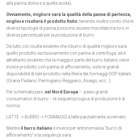
alla panna dolce e a quella acida).
Ovviamente, migliore sarà la qualità della panna di partenza,
migliore risulterà il prodotto finito
; tenendo inoltre conto che le
diverse tipologie di panna possono essere miscelate tra loro in
diverse percentuali per la produzione di burro.
Da tutto ciò risulta evidente che il burro di qualità migliore sarà
quello prodotto esclusivamente con panna di centrifuga; ed è
altrettanto evidente che la maggior parte del burro italiano viene
invece prodotto con panna di affioramento, viste le grandi
disponibilità di tale prodotto nella filiera dei formaggi DOP italiani
(Grana Padano, Parmigiano Reggiano, Asiago, ecc…).
Per schematizzare,
nel Nord Europa
– paesi grandi
consumatori di burro – la sequenza logica di produzione è di
norma:
LATTE -> BURRO -> FORMAGGI a latte parzialmente scremato
Mentre
il burro italiano
è invece per antonomasia “burro di
affioramento” e la sequenza sarà: