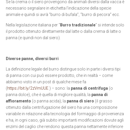
Se la crema o il siero provengono da animali diversi dalla vacca è
necessario segnalare in etichetta l’indicazione della specie
animale e quindi si avrà “burro di bufala”, “burro di pecora” ecc.
Nella legislazione italiana per “
Burro tradizionale
” si intende solo
il prodotto ottenuto direttamente dal latte o dalla crema di latte o
panna (e quindi non dal siero).
Diverse panne, diversi burri
La definizione legale del burro distingue solo in parte i diversi tipi
di panna con cui può essere prodotto, che in realtà – come
abbiamo visto in un post di qualche mese fa
(
https://bit.ly/2zVmUUE
) – sono: la
panna di centrifuga
(o
panna dolce), che è quella di migliore qualità; la
panna di
affioramento
(o panna acida); la
panna di siero
(il grasso
ottenuto dalla centrifugazione del siero ha una composizione
variabile in relazione alla tecnologia del formaggio di provenienza
e ha, in ogni caso, già subito importanti modificazioni dovute agli
enzimi del caglio che rendono questa panna nettamente inferiore