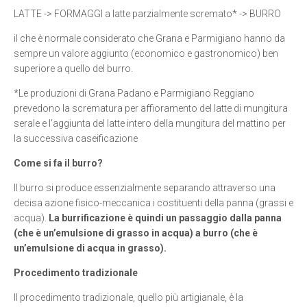
LATTE -> FORMAGGI a latte parzialmente scremato* -> BURRO
il che è normale considerato che Grana e Parmigiano hanno da
sempre un valore aggiunto (economico e gastronomico) ben
superiore a quello del burro.
*Le produzioni di Grana Padano e Parmigiano Reggiano
prevedono la scrematura per affioramento del latte di mungitura
serale e l’aggiunta del latte intero della mungitura del mattino per
la successiva caseificazione
Come si fa il burro?
Il burro si produce essenzialmente separando attraverso una
decisa azione fisico-meccanica i costituenti della panna (grassi e
acqua).
La burrificazione è quindi un passaggio dalla panna
(che è un’emulsione di grasso in acqua) a burro (che è
un’emulsione di acqua in grasso).
Procedimento tradizionale
Il procedimento tradizionale, quello più artigianale, è la