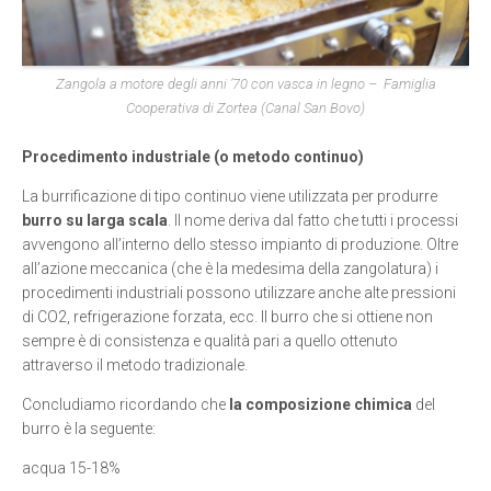
Zangola a motore degli anni ’70 con vasca in legno – Famiglia
Cooperativa di Zortea (Canal San Bovo)
Procedimento industriale (o metodo continuo)
La burrificazione di tipo continuo viene utilizzata per produrre
burro su larga scala
. Il nome deriva dal fatto che tutti i processi
avvengono all’interno dello stesso impianto di produzione. Oltre
all’azione meccanica (che è la medesima della zangolatura) i
procedimenti industriali possono utilizzare anche alte pressioni
di CO2, refrigerazione forzata, ecc. Il burro che si ottiene non
sempre è di consistenza e qualità pari a quello ottenuto
attraverso il metodo tradizionale.
Concludiamo ricordando che
la composizione chimica
del
burro è la seguente:
acqua 15-18%