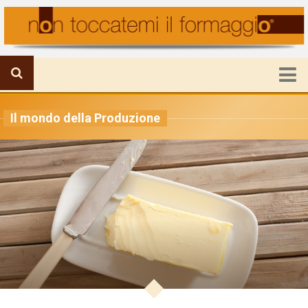
HOME
Il mondo della Produzione
FORMAGGIO IN PRIMO PIANO
IL MONDO DELLA PRODUZIONE
VIAGGI E FORMAGGI
RICETTE E UTILITA’
ATTUALITA’
CHI SIAMO
Mission
Staff