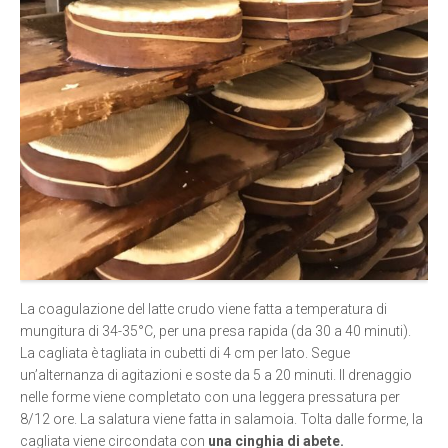
La coagulazione del latte crudo viene fatta a temperatura di
mungitura di 34-35°C, per una presa rapida (da 30 a 40 minuti).
La cagliata è tagliata in cubetti di 4 cm per lato. Segue
un’alternanza di agitazioni e soste da 5 a 20 minuti. Il drenaggio
nelle forme viene completato con una leggera pressatura per
8/12 ore. La salatura viene fatta in salamoia. Tolta dalle forme, la
cagliata viene circondata con
una cinghia di abete.