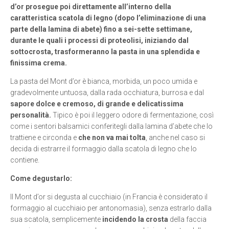
d’or prosegue poi direttamente all’interno della
caratteristica scatola di legno (dopo l’eliminazione di una
parte della lamina di abete) fino a sei-sette settimane,
durante le quali i processi di proteolisi, iniziando dal
sottocrosta, trasformeranno la pasta in una splendida e
finissima crema.
La pasta del Mont d’or è bianca, morbida, un poco umida e
gradevolmente untuosa, dalla rada occhiatura, burrosa e dal
sapore dolce e cremoso, di grande e delicatissima
personalità.
Tipico è poi il leggero odore di fermentazione, così
come i sentori balsamici conferitegli dalla lamina d’abete che lo
trattiene e circonda e
che non va
mai tolta
, anche nel caso si
decida di estrarre il formaggio dalla scatola di legno che lo
contiene.
Come degustarlo:
Il Mont d’or si degusta al cucchiaio (in Francia è considerato il
formaggio al cucchiaio per antonomasia), senza estrarlo dalla
sua scatola, semplicemente
incidendo
la crosta
della faccia