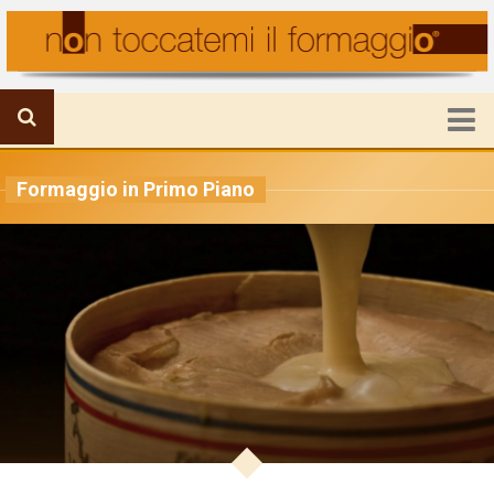
HOME
Formaggio in Primo Piano
FORMAGGIO IN PRIMO PIANO
IL MONDO DELLA PRODUZIONE
VIAGGI E FORMAGGI
RICETTE E UTILITA’
ATTUALITA’
CHI SIAMO
Mission
Staff