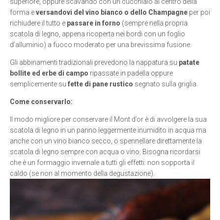
superiore, oppure scavando con un cucchiaio al centro della
forma e
versandovi
del vino bianco o dello Champagne
per poi
richiudere il tutto e
passare in forno
(sempre nella propria
scatola di legno, appena ricoperta nei bordi con un foglio
d’alluminio) a fuoco moderato per una brevissima fusione.
Gli abbinamenti tradizionali prevedono la nappatura su
patate
bollite ed erbe di campo
ripassate in padella oppure
semplicemente su
fette di pane rustico
segnato sulla griglia.
Come conservarlo:
Il modo migliore per conservare il Mont d’or è di avvolgere la sua
scatola di legno in un panno leggermente inumidito in acqua ma
anche con un vino bianco secco, o spennellare direttamente la
scatola di legno sempre con acqua o vino. Bisogna ricordarsi
che è un formaggio invernale a tutti gli effetti: non sopporta il
caldo (se non al momento della degustazione).