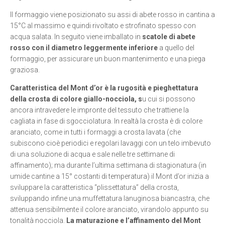
Il formaggio viene posizionato su assi di abete rosso in cantina a
15°C al massimo e quindi rivoltato e strofinato spesso con
acqua salata. In seguito viene imballato in
scatole di abete
rosso con il diametro leggermente inferiore
a quello del
formaggio, per assicurare un buon mantenimento e una piega
graziosa.
Caratteristica del Mont d’or è la rugosità e pieghettatura
della crosta di colore giallo-nocciola, s
u cui si possono
ancora intravedere le impronte del tessuto che trattiene la
cagliata in fase di sgocciolatura. In realtà la crosta è di colore
aranciato, come in tutti i formaggi a crosta lavata (che
subiscono cioè periodici e regolari lavaggi con un telo imbevuto
di una soluzione di acqua e sale nelle tre settimane di
affinamento); ma durante l’ultima settimana di stagionatura (in
umide cantine a 15° costanti di temperatura) il Mont d’or inizia a
sviluppare la caratteristica “plissettatura” della crosta,
sviluppando infine una muffettatura lanuginosa biancastra, che
attenua sensibilmente il colore aranciato, virandolo appunto su
tonalità nocciola.
La maturazione e l’affinamento del Mont