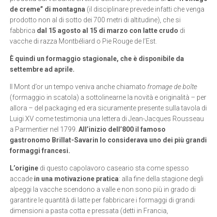
de creme” di montagna
(il disciplinare prevede infatti che venga
prodotto non al di sotto dei 700 metri di altitudine), che si
fabbrica
dal 15 agosto al 15 di marzo con latte crudo
di
vacche di razza Montbéliard o Pie Rouge de l’Est.
È quindi un formaggio stagionale, che è disponibile da
settembre ad aprile.
Il Mont d’or un tempo veniva anche chiamato
fromage de boîte
(formaggio in scatola) a sottolinearne la novità e originalità – per
allora – del packaging ed era sicuramente presente sulla tavola di
Luigi XV come testimonia una lettera di Jean-Jacques Rousseau
a Parmentier nel 1799.
All’inizio dell’800 il famoso
gastronomo Brillat-Savarin lo considerava uno dei più grandi
formaggi francesi.
L’origine
di questo capolavoro caseario sta come spesso
accade
in una motivazione pratica
: alla fine della stagione degli
alpeggi la vacche scendono a valle e non sono più in grado di
garantire le quantità di latte per fabbricare i formaggi di grandi
dimensioni a pasta cotta e pressata (detti in Francia,