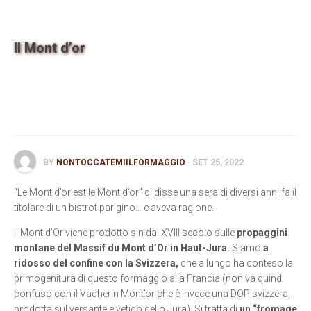
Contatti
Il Mont d’or
BY
NONTOCCATEMIILFORMAGGIO
· SET 25, 2022
“Le Mont d’or est le Mont d’or” ci disse una sera di diversi anni fa il
titolare di un bistrot parigino… e aveva ragione.
Il Mont d’Or viene prodotto sin dal XVIII secolo sulle
propaggini
montane del Massif du Mont d’Or in Haut-Jura.
Siamo
a
ridosso del confine con la Svizzera,
che a lungo ha conteso la
primogenitura di questo formaggio alla Francia (non va quindi
confuso con il Vacherin Mont’or che è invece una DOP svizzera,
prodotta sul versante elvetico dello Jura). Si tratta di
un “fromage