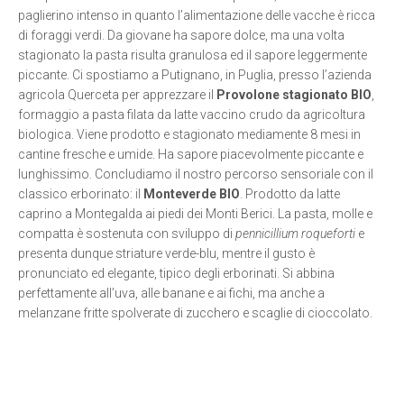
paglierino intenso in quanto l’alimentazione delle vacche è ricca
di foraggi verdi. Da giovane ha sapore dolce, ma una volta
stagionato la pasta risulta granulosa ed il sapore leggermente
piccante. Ci spostiamo a Putignano, in Puglia, presso l’azienda
agricola Querceta per apprezzare il
Provolone stagionato BIO
,
formaggio a pasta filata da latte vaccino crudo da agricoltura
biologica. Viene prodotto e stagionato mediamente 8 mesi in
cantine fresche e umide. Ha sapore piacevolmente piccante e
lunghissimo. Concludiamo il nostro percorso sensoriale con il
classico erborinato: il
Monteverde BIO
. Prodotto da latte
caprino a Montegalda ai piedi dei Monti Berici. La pasta, molle e
compatta è sostenuta con sviluppo di
pennicillium roqueforti
e
presenta dunque striature verde-blu, mentre il gusto è
pronunciato ed elegante, tipico degli erborinati. Si abbina
perfettamente all’uva, alle banane e ai fichi, ma anche a
melanzane fritte spolverate di zucchero e scaglie di cioccolato.