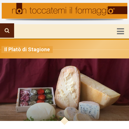
HOME
Il Platò di Stagione
FORMAGGIO IN PRIMO PIANO
IL MONDO DELLA PRODUZIONE
VIAGGI E FORMAGGI
RICETTE E UTILITA’
ATTUALITA’
CHI SIAMO
Mission
Staff