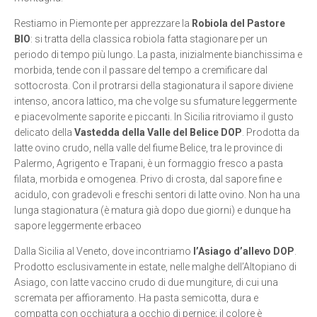
Restiamo in Piemonte per apprezzare la
Robiola del Pastore
BIO
: si tratta della classica robiola fatta stagionare per un
periodo di tempo più lungo. La pasta, inizialmente bianchissima e
morbida, tende con il passare del tempo a cremificare dal
sottocrosta. Con il protrarsi della stagionatura il sapore diviene
intenso, ancora lattico, ma che volge su sfumature leggermente
e piacevolmente saporite e piccanti. In Sicilia ritroviamo il gusto
delicato della
Vastedda della Valle del Belice DOP
. Prodotta da
latte ovino crudo, nella valle del fiume Belice, tra le province di
Palermo, Agrigento e Trapani, è un formaggio fresco a pasta
filata, morbida e omogenea. Privo di crosta, dal sapore fine e
acidulo, con gradevoli e freschi sentori di latte ovino. Non ha una
lunga stagionatura (è matura già dopo due giorni) e dunque ha
sapore leggermente erbaceo
Dalla Sicilia al Veneto, dove incontriamo
l’Asiago d’allevo DOP
.
Prodotto esclusivamente in estate, nelle malghe dell’Altopiano di
Asiago, con latte vaccino crudo di due mungiture, di cui una
scremata per affioramento. Ha pasta semicotta, dura e
compatta con occhiatura a occhio di pernice; il colore è