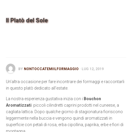
Contatti
Il Platò del Sole
BY
NONTOCCATEMIILFORMAGGIO
· LUG 12, 2019
Un’altra occasione per fare incontrare dei formaggi e raccontarli
in questo platò dedicato all’estate.
La nostra esperienza gustativa inizia con i
Bouchon
Aromatizzati
: piccoli cilindretti caprini prodotti nel cuneese, a
cagliata lattica. Dopo qualche giorno di stagionatura fioriscono
leggermente nella buccia e vengono quindi aromatizzati in
superficie con petali di rosa, erba cipollina, paprika, erbe e fiori di
montagna.