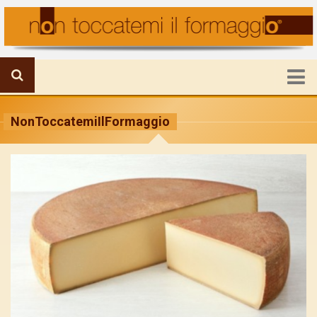
HOME
NonToccatemiIlFormaggio
FORMAGGIO IN PRIMO PIANO
IL MONDO DELLA PRODUZIONE
VIAGGI E FORMAGGI
RICETTE E UTILITA’
ATTUALITA’
CHI SIAMO
Mission
Staff