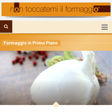
HOME
Formaggio in Primo Piano
FORMAGGIO IN PRIMO PIANO
IL MONDO DELLA PRODUZIONE
VIAGGI E FORMAGGI
RICETTE E UTILITA’
ATTUALITA’
CHI SIAMO
Mission
Staff