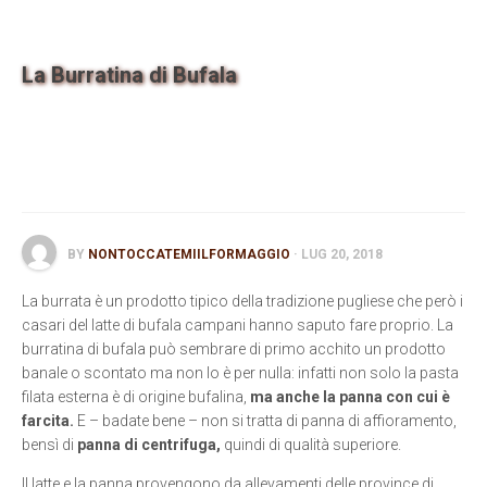
Contatti
La Burratina di Bufala
BY
NONTOCCATEMIILFORMAGGIO
· LUG 20, 2018
La burrata è un prodotto tipico della tradizione pugliese che però i
casari del latte di bufala campani hanno saputo fare proprio. La
burratina di bufala può sembrare di primo acchito un prodotto
banale o scontato ma non lo è per nulla: infatti non solo la pasta
filata esterna è di origine bufalina,
ma anche la panna con cui è
farcita.
E – badate bene – non si tratta di panna di affioramento,
bensì di
panna di centrifuga,
quindi di qualità superiore.
Il latte e la panna provengono da allevamenti delle province di