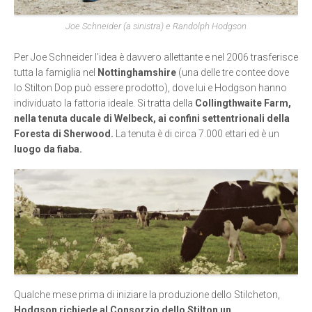
Joe Schneider (a sinistra) e Randolph Hodgson
Per Joe Schneider l’idea è davvero allettante e nel 2006 trasferisce
tutta la famiglia nel
Nottinghamshire
(una delle tre contee dove
lo Stilton Dop può essere prodotto), dove lui e Hodgson hanno
individuato la fattoria ideale. Si tratta della
Collingthwaite Farm,
nella tenuta ducale di Welbeck, ai confini settentrionali della
Foresta di Sherwood.
La tenuta è di circa 7.000 ettari ed è un
luogo da fiaba.
Qualche mese prima di iniziare la produzione dello Stilcheton,
Hodgson richiede al Consorzio dello Stilton un