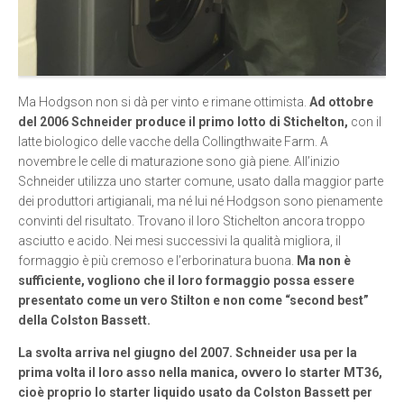
Ma Hodgson non si dà per vinto e rimane ottimista.
Ad ottobre
del 2006 Schneider produce il primo lotto di Stichelton,
con il
latte biologico delle vacche della Collingthwaite Farm. A
novembre le celle di maturazione sono già piene. All’inizio
Schneider utilizza uno starter comune, usato dalla maggior parte
dei produttori artigianali, ma né lui né Hodgson sono pienamente
convinti del risultato. Trovano il loro Stichelton ancora troppo
asciutto e acido. Nei mesi successivi la qualità migliora, il
formaggio è più cremoso e l’erborinatura buona.
Ma non è
sufficiente, vogliono che il loro formaggio possa essere
presentato come un vero Stilton e non come “second best”
della Colston Bassett.
La svolta arriva nel giugno del 2007.
Schneider usa per la
prima volta il loro asso nella manica, ovvero lo starter MT36,
cioè proprio lo starter liquido usato da Colston Bassett per