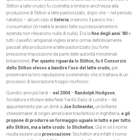
Stilton a latte crudo) fu costretta a limitarsi anch’essa alla
produzione di Stilton a latte pastorizzato, dopo che – nel periodo
natalizio – alcuni casi di
listeria
crearono il panico tra i
consumatori (in realtà le analisi fatte successivamente in
azienda non rilevarono nulla di nulla). Era la
fine degli anni ’80
e
tutti i caseifici artigianali inglesi erano ormai definitivamente
passati alla produzione a latte pastorizzato (su forte
pressione/imposizione da parte delle autorità ministeriali
britanniche).
Per quanto riguarda lo Stilton, fu il Consorzio
dello Stilton stesso a bandire l’uso del latte crudo,
per
preservare la loro reputazione sostenendo che si trattava di un
processo di lavorazione troppo rischioso.
Quindici anni più tardi –
nel 2004
–
Randolph Hodgson
,
fondatore e titolare della Neal Yard’s Dairy di Londra – dà
appuntamento per un drink a
Joe Schneider,
un brillante
cheesemaker di origini americane trasferitosi in Inghilterra,
e gli
propone di produrre un formaggio uguale in tutto e per tutto
allo Stilton, ma a latte crudo: lo Stichelton.
Già in sé il nome
risulta essere una
provocazione
: Stichelton era infatti il nome