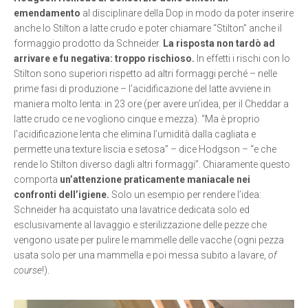
emendamento
al disciplinare della Dop in modo da poter inserire
anche lo Stilton a latte crudo e poter chiamare “Stilton” anche il
formaggio prodotto da Schneider.
La risposta non tardò ad
arrivare e fu negativa:
troppo rischioso.
In effetti i rischi con lo
Stilton sono superiori rispetto ad altri formaggi perché – nelle
prime fasi di produzione – l’acidificazione del latte avviene in
maniera molto lenta: in 23 ore (per avere un’idea, per il Cheddar a
latte crudo ce ne vogliono cinque e mezza). “Ma è proprio
l’acidificazione lenta che elimina l’umidità dalla cagliata e
permette una texture liscia e setosa” – dice Hodgson – “e che
rende lo Stilton diverso dagli altri formaggi”. Chiaramente questo
comporta
un’attenzione praticamente maniacale nei
confronti dell’igiene.
Solo un esempio per rendere l’idea:
Schneider ha acquistato una lavatrice dedicata solo ed
esclusivamente al lavaggio e sterilizzazione delle pezze che
vengono usate per pulire le mammelle delle vacche (ogni pezza
usata solo per una mammella e poi messa subito a lavare,
of
course
!).