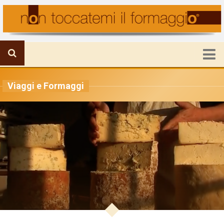
HOME
Viaggi e Formaggi
FORMAGGIO IN PRIMO PIANO
IL MONDO DELLA PRODUZIONE
VIAGGI E FORMAGGI
RICETTE E UTILITA’
ATTUALITA’
CHI SIAMO
Mission
Staff