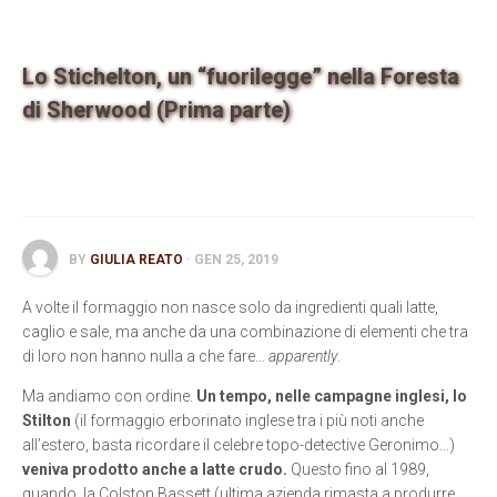
Contatti
Lo Stichelton, un “fuorilegge” nella Foresta
di Sherwood (Prima parte)
BY
GIULIA REATO
· GEN 25, 2019
A volte il formaggio non nasce solo da ingredienti quali latte,
caglio e sale, ma anche da una combinazione di elementi che tra
di loro non hanno nulla a che fare…
apparently
.
Ma andiamo con ordine.
Un tempo, nelle campagne inglesi, lo
Stilton
(il formaggio erborinato inglese tra i più noti anche
all’estero, basta ricordare il celebre topo-detective Geronimo…)
veniva prodotto anche a latte crudo.
Questo fino al 1989,
quando, la Colston Bassett (ultima azienda rimasta a produrre