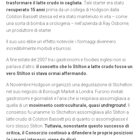
trasformare il latte crudo in cagliata.
Tale starter era stato
recuperato 15 anni
prima da un collega di Hodgson dalla
Colston Bassett stessa ed era stato mantenuto in vita – come
una sorta di bomba a orologeria – nell’azienda di Ray Osborne,
un produttore di starter.
Il suo uso ebbe un effetto notevole: i formaggi divennero
incredibilmente morbidi e burrosi.
A fine estate del 2007 tra i gastronomi e foodies inglesi non si
parlava d’altro:
il concetto che lo Stilton a latte crudo fosse un
vero Stilton si stava ormai affermando.
A Novembre Hodgson organizzò una degustazione di Stichelton
nel suo negozio di Borough Market a Londra. Furono invitati
gastronomi e giornalisti e l’aria che si respirava assomigliava a
quella di un
movimento controculturale, quasi
undreground
.
Il
consenso fu unanime: lo Stichelton assomigliava allo Stilton a
latte crudo di Colston Bassett più di quanto ci assomigliasse il
loro stesso Stilton.
Tuttavia, nonostante questo successo di
critica, il Consorzio continuò a difendere le proprie posizioni
(e i propri interessi, viene da dire).