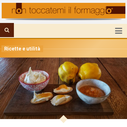
HOME
Ricette e utilità
FORMAGGIO IN PRIMO PIANO
IL MONDO DELLA PRODUZIONE
VIAGGI E FORMAGGI
RICETTE E UTILITA’
ATTUALITA’
CHI SIAMO
Mission
Staff