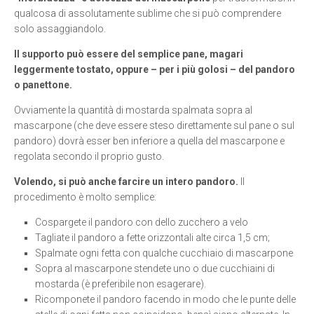
qualcosa di assolutamente sublime che si può comprendere
solo assaggiandolo.
Il supporto può essere del semplice pane, magari
leggermente tostato, oppure – per i più golosi – del pandoro
o panettone.
Ovviamente la quantità di mostarda spalmata sopra al
mascarpone (che deve essere steso direttamente sul pane o sul
pandoro) dovrà esser ben inferiore a quella del mascarpone e
regolata secondo il proprio gusto.
Volendo, si può anche farcire un intero pandoro.
Il
procedimento è molto semplice:
Cospargete il pandoro con dello zucchero a velo
Tagliate il pandoro a fette orizzontali alte circa 1,5 cm;
Spalmate ogni fetta con qualche cucchiaio di mascarpone
Sopra al mascarpone stendete uno o due cucchiaini di
mostarda (è preferibile non esagerare).
Ricomponete il pandoro facendo in modo che le punte delle