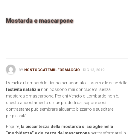
Contatti
Mostarda e mascarpone
BY
NONTOCCATEMIILFORMAGGIO
· DIC 13, 2019
I Veneti e i Lombardi lo danno per scontato: i pranzi e le cene delle
festività natalizie
non possono mai concludersi senza
mostarda e mascarpone. Per chi Veneto o Lombardo non è,
questo accostamento di due prodotti dal sapore così
contrastante può sembrare alquanto bizzarro e suscitare
perplessità.
Eppure,
la piccantezza della mostarda si scioglie nella
“morbidezza” e dolcezza del mascarpone
per trasformarsi in