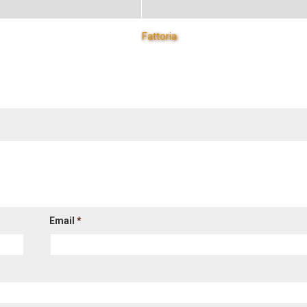
Fattoria
Email
*